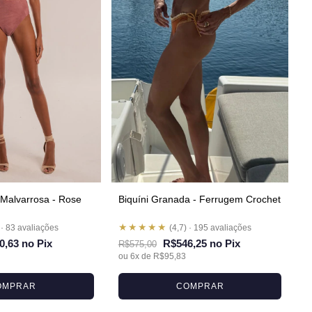
Malvarrosa - Rose
Biquíni Granada - Ferrugem Crochet
★★★★★
 · 83 avaliações
(4,7) · 195 avaliações
0,63 no Pix
R$546,25 no Pix
R$575,00
ou 6x de R$95,83
OMPRAR
COMPRAR