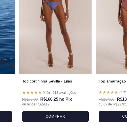
Top cortininha Sevilla - Lilás
Top amarração 
★★★★★
★★★★★
(4,9) · 113 avaliações
(4,7)
R$166,25 no Pix
R$13
R$175,00
R$137,50
ou 6x de R$29,17
ou 6x de R$22,92
COMPRAR
C