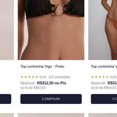
Top cortininha Vigo - Preto
Top cortininha 
★★★★★
★★★★★
(4,9) · 121 avaliações
(4,9)
R$312,55 no Pix
R$31
R$329,00
R$329,00
ou 6x de R$54,83
ou 6x de R$54,83
COMPRAR
C