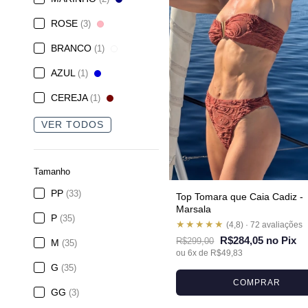
ROSE
(3)
BRANCO
(1)
AZUL
(1)
CEREJA
(1)
VER TODOS
Tamanho
PP
(33)
Top Tomara que Caia Cadiz -
Marsala
P
(35)
★★★★★
(4,8) · 72 avaliações
R$284,05 no Pix
R$299,00
M
(35)
ou 6x de R$49,83
G
(35)
COMPRAR
GG
(3)