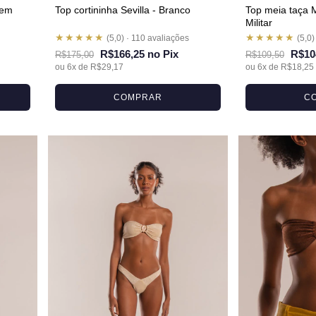
gem
Top cortininha Sevilla - Branco
Top meia taça 
Militar
★★★★★
★★★★★
(5,0) · 110 avaliações
(5,0)
R$166,25 no Pix
R$10
R$175,00
R$109,50
ou 6x de R$29,17
ou 6x de R$18,25
COMPRAR
C