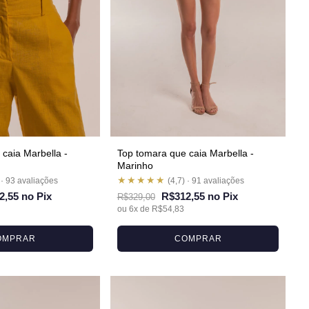
caia Marbella -
Top tomara que caia Marbella -
Marinho
★★★★★
 · 93 avaliações
(4,7) · 91 avaliações
2,55 no Pix
R$312,55 no Pix
R$329,00
ou 6x de R$54,83
OMPRAR
COMPRAR