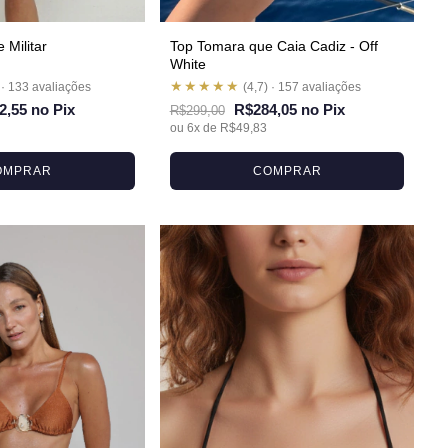
 Militar
Top Tomara que Caia Cadiz - Off
White
★★★★★
 · 133 avaliações
(4,7) · 157 avaliações
2,55 no Pix
R$284,05 no Pix
R$299,00
ou 6x de R$49,83
OMPRAR
COMPRAR