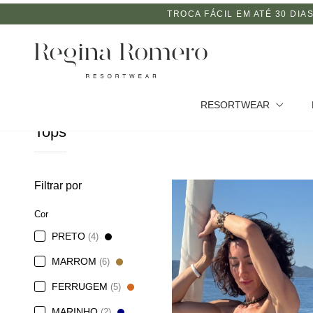
OCA FÁCIL EM ATÉ 30 DIAS
FRETE 
RESORTWEAR
Tops
Filtrar por
Cor
PRETO
(4)
MARROM
(6)
FERRUGEM
(5)
MARINHO
(2)