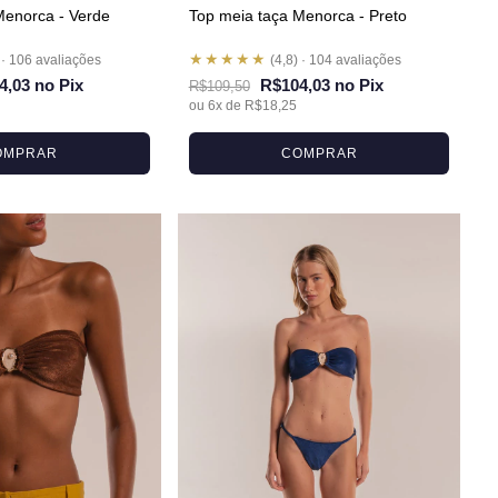
Menorca - Verde
Top meia taça Menorca - Preto
★★★★★
 · 106 avaliações
(4,8) · 104 avaliações
4,03 no Pix
R$104,03 no Pix
R$109,50
ou 6x de R$18,25
OMPRAR
COMPRAR