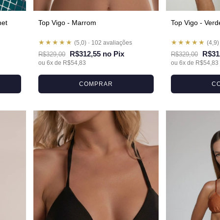
het
Top Vigo - Marrom
Top Vigo - Verde
★★★★★
★★★★★
(5,0) · 102 avaliações
(4,9)
R$312,55 no Pix
R$31
R$329,00
R$329,00
ou 6x de R$54,83
ou 6x de R$54,83
COMPRAR
C