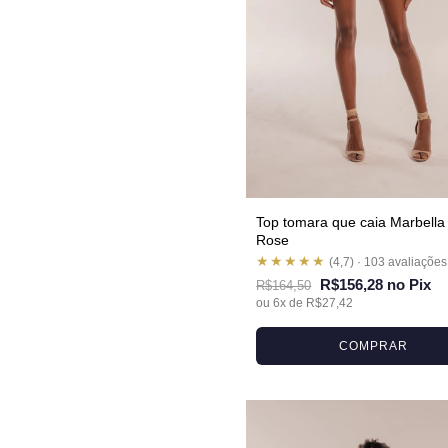
Top tomara que caia Marbella 
Rose
★★★★★
(4,7) · 103 avaliações
R$156,28 no Pix
R$164,50
ou 6x de R$27,42
COMPRAR