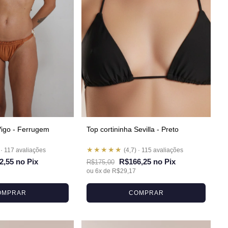
Vigo - Ferrugem
Top cortininha Sevilla - Preto
★★★★★
 · 117 avaliações
(4,7) · 115 avaliações
2,55 no Pix
R$166,25 no Pix
R$175,00
ou 6x de R$29,17
OMPRAR
COMPRAR