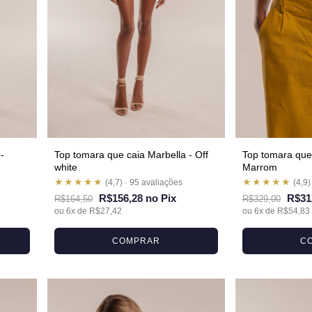
-
Top tomara que caia Marbella - Off
Top tomara que 
white
Marrom
★★★★★
★★★★★
(4,7) · 95 avaliações
(4,9)
R$156,28 no Pix
R$31
R$164,50
R$329,00
ou 6x de R$27,42
ou 6x de R$54,83
COMPRAR
C