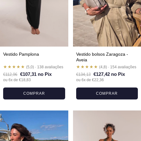
Vestido Pamplona
Vestido bolsos Zaragoza -
Aveia
★★★★★
★★★★★
(5,0) · 138 avaliações
(4,8) · 154 avaliações
€107,31 no Pix
€127,42 no Pix
€112,96
€134,13
ou 6x de €18,83
ou 6x de €22,36
COMPRAR
COMPRAR