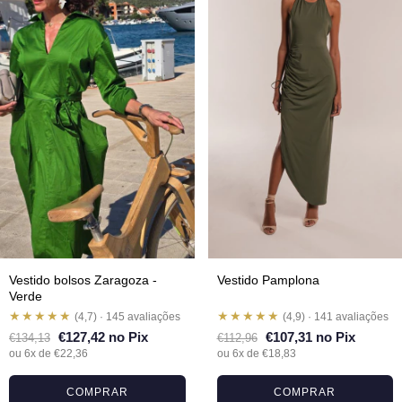
Vestido bolsos Zaragoza -
Vestido Pamplona
Verde
★★★★★
★★★★★
(4,7) · 145 avaliações
(4,9) · 141 avaliações
€127,42 no Pix
€107,31 no Pix
€134,13
€112,96
ou 6x de €22,36
ou 6x de €18,83
COMPRAR
COMPRAR