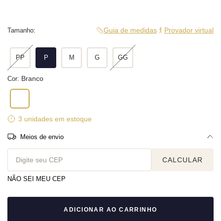
Guia de medidas
Provador virtual
Tamanho:
PP
P
M
G
GG
Branco
Cor:
3
unidades em estoque
Meios de envio
Entregas para o CEP:
ALTERAR CEP
CALCULAR
NÃO SEI MEU CEP